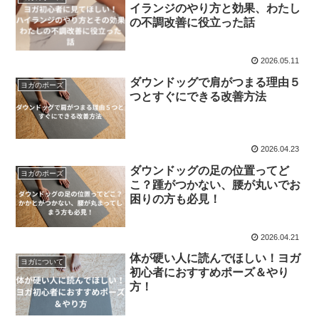
イランジのやり方と効果、わたし
の不調改善に役立った話
2026.05.11
ダウンドッグで肩がつまる理由５
ヨガのポーズ
つとすぐにできる改善方法
2026.04.23
ダウンドッグの足の位置ってど
ヨガのポーズ
こ？踵がつかない、腰が丸いでお
困りの方も必見！
2026.04.21
体が硬い人に読んでほしい！ヨガ
ヨガについて
初心者におすすめポーズ＆やり
方！