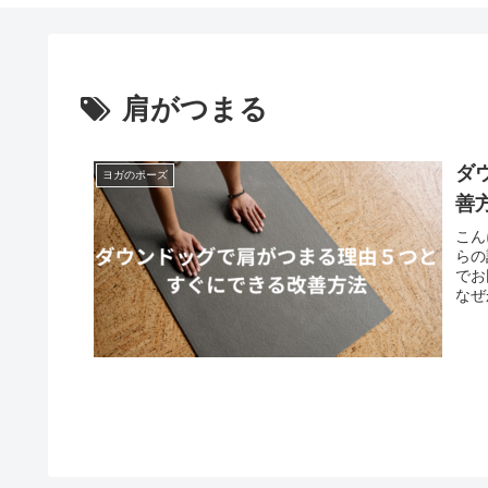
肩がつまる
ダ
ヨガのポーズ
善
こん
らの
でお
なぜ