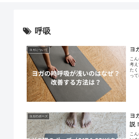
呼吸
ヨ
ヨガについて
こん
考え
たく
って
ヨ
ヨガのポーズ
説
こん