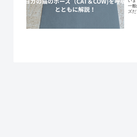
いま
一般
ズだ